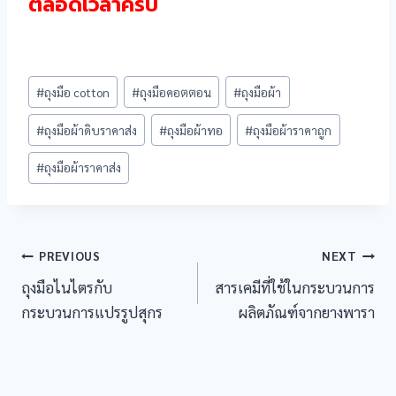
ตลอดเวลาครับ
Post
#
ถุงมือ cotton
#
ถุงมือคอตตอน
#
ถุงมือผ้า
Tags:
#
ถุงมือผ้าดิบราคาส่ง
#
ถุงมือผ้าทอ
#
ถุงมือผ้าราคาถูก
#
ถุงมือผ้าราคาส่ง
Post
PREVIOUS
NEXT
ถุงมือไนไตรกับ
สารเคมีที่ใช้ในกระบวนการ
navigation
กระบวนการแปรรูปสุกร
ผลิตภัณฑ์จากยางพารา